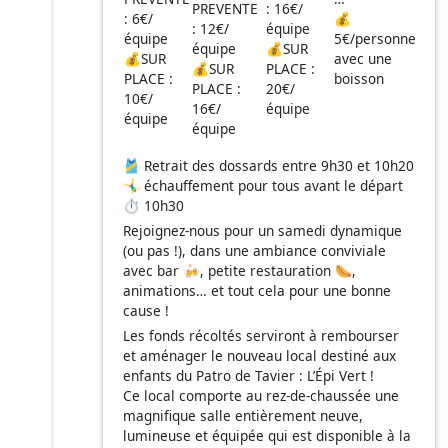
PREVENTE
: 16€/
: 6€/
💰
: 12€/
équipe
équipe
5€/personne
équipe
💰SUR
💰SUR
avec une
💰SUR
PLACE :
PLACE :
boisson
PLACE :
20€/
10€/
16€/
équipe
équipe
équipe
🎽 Retrait des dossards entre 9h30 et 10h20
🤸‍♂️ échauffement pour tous avant le départ
⏱️ 10h30
Rejoignez-nous pour un samedi dynamique
(ou pas !), dans une ambiance conviviale
avec bar 🍻, petite restauration 🌭,
animations… et tout cela pour une bonne
cause !
Les fonds récoltés serviront à rembourser
et aménager le nouveau local destiné aux
enfants du Patro de Tavier : L’Épi Vert !
Ce local comporte au rez-de-chaussée une
magnifique salle entièrement neuve,
lumineuse et équipée qui est disponible à la