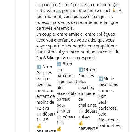
Le principe ? Une épreuve en duo où l’un(e)
est à vélo 🚲 pendant que l’autre court 🏃. À
tout moment, vous pouvez échanger les
rôles… mais vous devrez atteindre la ligne
d’arrivée ensemble.
En couple, entre ami(e)s, entre collègues,
avec votre enfant ou votre ado, que vous
soyez sportif du dimanche ou compétiteur
dans l’âme, il y a forcément un parcours du
Run&Bike qui vous correspond :
➡️ 8 km
➡️ 3 km
Un
➡️14 km
Pour les
parcours
Pour les
équipes
➡️Mode
repensé et
plus
avec au
loisir sans
plus
sportifs,
moins un
chrono :
accessible,
en quête
enfant de
8km
parfait
de
moins de
Seul,
pour
challenge
12 ans
canicross,
s’initier
⏱️ départ
⏱️ départ
vélo
⏱️ départ
10h45
11h15
électrique,
11h
💰
💰
trottinettes,
💰
PREVENTE
PREVENTE
…