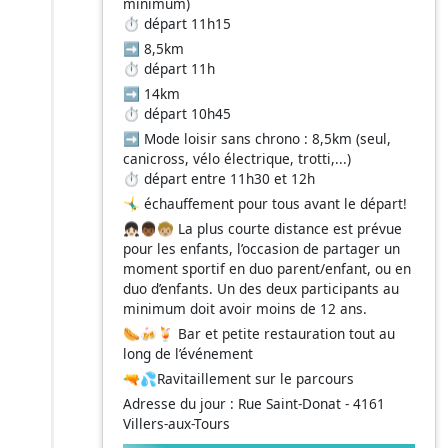
minimum)
⏱️ départ 11h15
➡️ 8,5km
⏱️ départ 11h
➡️ 14km
⏱️ départ 10h45
➡️ Mode loisir sans chrono : 8,5km (seul,
canicross, vélo électrique, trotti,...)
⏱️ départ entre 11h30 et 12h
🤸‍♂️ échauffement pour tous avant le départ!
👧🏻👦🏾🧒🏼 La plus courte distance est prévue
pour les enfants, l’occasion de partager un
moment sportif en duo parent/enfant, ou en
duo d’enfants. Un des deux participants au
minimum doit avoir moins de 12 ans.
🌭🍻🍹 Bar et petite restauration tout au
long de l’événement
🔫💦Ravitaillement sur le parcours
Adresse du jour : Rue Saint-Donat - 4161
Villers-aux-Tours